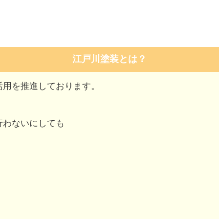
江戸川塗装とは？
活用を推進しております。
行わないにしても
。