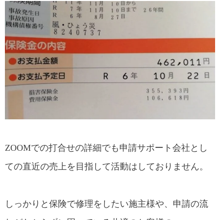
る行為は、詐欺行為に該当します。
当社では、各火災保険会社様の規約を遵
守しております。
Corporate information会社情報
沿革
メディア掲載
採用情報
ZOOMでの打合せの詳細でも申請サポート会社とし
弊社の特徴
ての直近の売上を目指して活動はしておりません。
社保や休暇の充実
禁煙・運動習慣への福利厚生
しっかりと保険で修理をしたい施主様や、申請の流