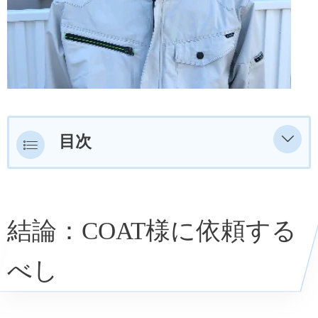
目次
COAT株式会社の概要
当社の理念
結論：COAT様に依頼する
では、なぜCOAT株式会社が行うのか？
べし
悪質業者にご注意
経年劣化を災害による破損として申請す