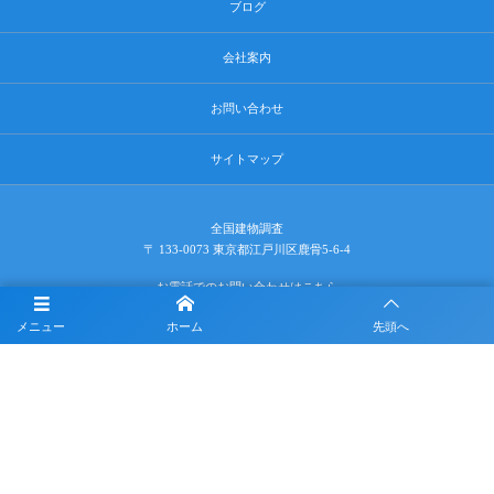
ブログ
会社案内
お問い合わせ
サイトマップ
全国建物調査
〒 133-0073 東京都江戸川区鹿骨5-6-4
お電話でのお問い合わせはこちら
メニュー
ホーム
先頭へ
080-6686-1580
営業時間8：00～19：00（定休日 日曜日・祝日）
※営業電話は固くお断り致します。
©
2022 - 2026
地震保険や火災保険請求なら全国建物調査へ